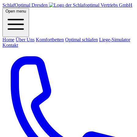
SchlafOptimal Dresden
Open menu
Home
Über Uns
Komfortbetten
Optimal schlafen
Liege-Simulator
Kontakt