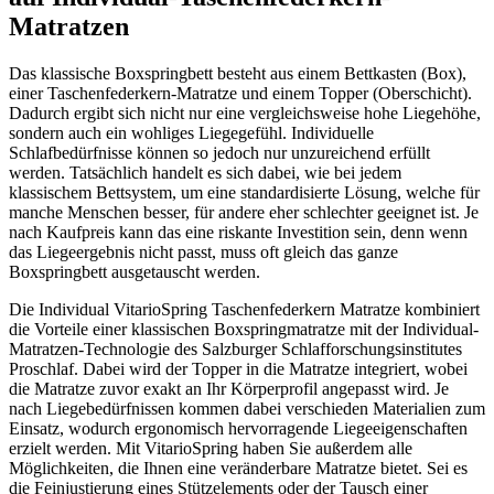
Matratzen
Das klassische Boxspringbett besteht aus einem Bettkasten (Box),
einer Taschenfederkern-Matratze und einem Topper (Oberschicht).
Dadurch ergibt sich nicht nur eine vergleichsweise hohe Liegehöhe,
sondern auch ein wohliges Liegegefühl. Individuelle
Schlafbedürfnisse können so jedoch nur unzureichend erfüllt
werden. Tatsächlich handelt es sich dabei, wie bei jedem
klassischem Bettsystem, um eine standardisierte Lösung, welche für
manche Menschen besser, für andere eher schlechter geeignet ist. Je
nach Kaufpreis kann das eine riskante Investition sein, denn wenn
das Liegeergebnis nicht passt, muss oft gleich das ganze
Boxspringbett ausgetauscht werden.
Die Individual VitarioSpring Taschenfederkern Matratze kombiniert
die Vorteile einer klassischen Boxspringmatratze mit der Individual-
Matratzen-Technologie des Salzburger Schlafforschungsinstitutes
Proschlaf. Dabei wird der Topper in die Matratze integriert, wobei
die Matratze zuvor exakt an Ihr Körperprofil angepasst wird. Je
nach Liegebedürfnissen kommen dabei verschieden Materialien zum
Einsatz, wodurch ergonomisch hervorragende Liegeeigenschaften
erzielt werden. Mit VitarioSpring haben Sie außerdem alle
Möglichkeiten, die Ihnen eine veränderbare Matratze bietet. Sei es
die Feinjustierung eines Stützelements oder der Tausch einer